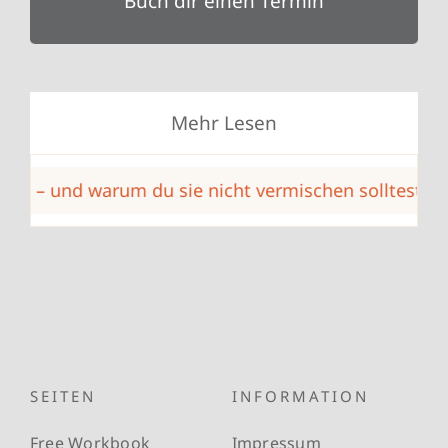
Buch dir einen Termin
Mehr Lesen
nd warum du sie nicht vermischen solltest
Ist d
SEITEN
INFORMATION
Free Workbook
Impressum