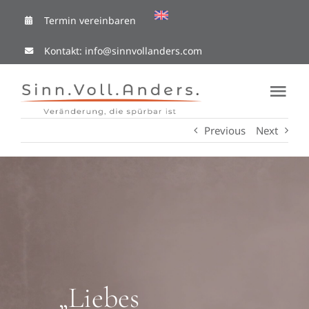
Skip
Termin vereinbaren
to
Kontakt:
info@sinnvollanders.com
content
Tog
Nav
Previous
Next
Coaching Cafe
Ressourcen
Mit mir arbeiten
Über Mich
„Liebes