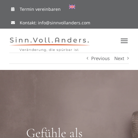
Skip
Termin vereinbaren
to
Kontakt:
info@sinnvollanders.com
content
Tog
Nav
Previous
Next
Coaching Cafe
Ressourcen
Mit mir arbeiten
Über Mich
Gefühle als