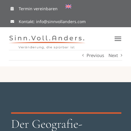
Skip
Termin vereinbaren
to
Kontakt:
info@sinnvollanders.com
content
Tog
Nav
Previous
Next
Coaching Cafe
Ressourcen
Mit mir arbeiten
Über Mich
Der Geografie-