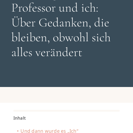
Search
Professor und ich:
for:
Über Gedanken, die
Gespräch buchen
bleiben, obwohl sich
alles verändert
Inhalt
Und dann wurde es „Ich“