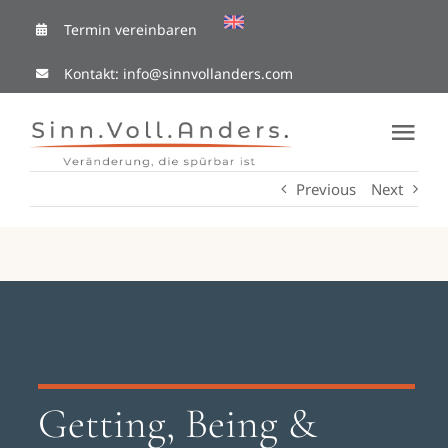
Skip
Termin vereinbaren
to
Kontakt:
info@sinnvollanders.com
content
Tog
Nav
Previous
Next
Coaching Cafe
Ressourcen
Mit mir arbeiten
Über Mich
Getting, Being &