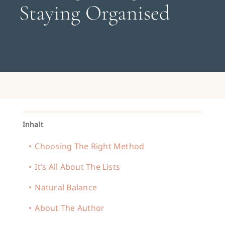
Search
Staying Organised
for:
Gespräch buchen
Inhalt
Choosing The Right Method
It’s All About The Lists
Natural Balance
About The Author