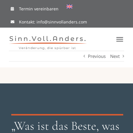
Skip
Termin vereinbaren
to
Kontakt:
info@sinnvollanders.com
content
Tog
Nav
Previous
Next
Coaching Cafe
Ressourcen
Mit mir arbeiten
Über Mich
„Was ist das Beste, was