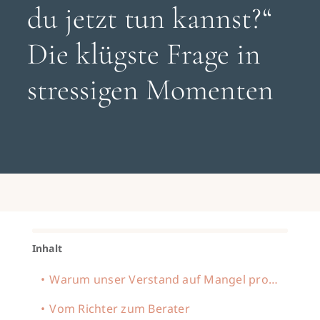
Search
du jetzt tun kannst?“
for:
Die klügste Frage in
Gespräch buchen
stressigen Momenten
Inhalt
Warum unser Verstand auf Mangel programmiert ist
Vom Richter zum Berater