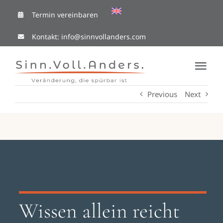
Skip
Termin vereinbaren
to
Kontakt:
info@sinnvollanders.com
content
Tog
Nav
Previous
Next
Coaching Cafe
Ressourcen
Mit mir arbeiten
Über Mich
Wissen allein reicht