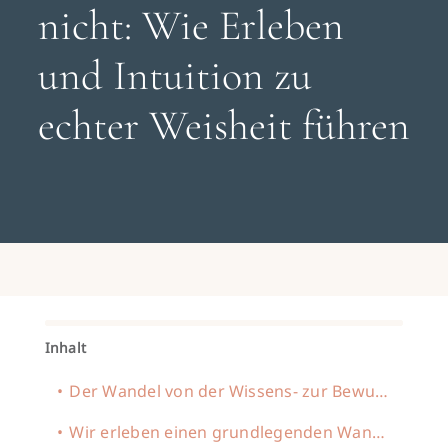
Search
nicht: Wie Erleben
for:
und Intuition zu
Gespräch buchen
echter Weisheit führen
Inhalt
Der Wandel von der Wissens- zur Bewusstseinsgesellschaft
Wir erleben einen grundlegenden Wandel