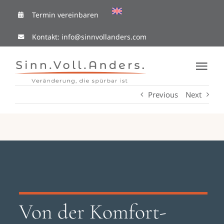
Skip
Termin vereinbaren
to
Kontakt:
info@sinnvollanders.com
content
Tog
Nav
Previous
Next
Coaching Cafe
Ressourcen
Mit mir arbeiten
Über Mich
Von der Komfort-