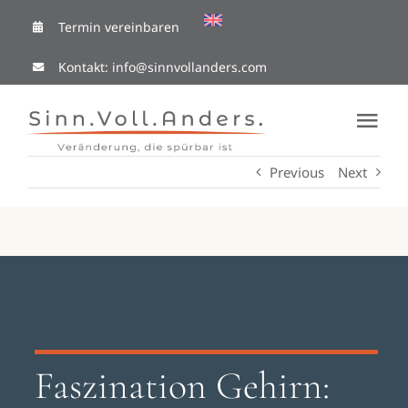
Skip
Termin vereinbaren
to
Kontakt:
info@sinnvollanders.com
content
Tog
Nav
Previous
Next
Coaching Cafe
Ressourcen
Mit mir arbeiten
Über Mich
Faszination Gehirn: