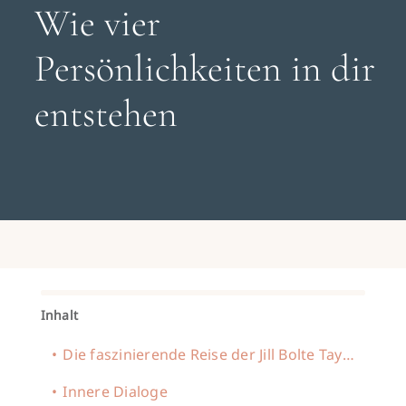
Search
Wie vier
for:
Persönlichkeiten in dir
Gespräch buchen
entstehen
Inhalt
Die faszinierende Reise der Jill Bolte Taylor
Innere Dialoge